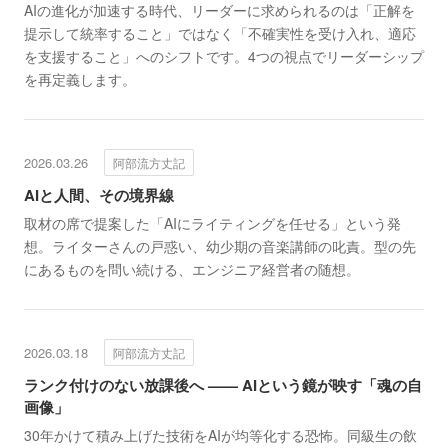
AIの進化が加速する時代、リーダーに求められるのは「正解を
提示して統率すること」ではなく「不確実性を受け入れ、適応
を支援すること」へのシフトです。4つの視点でリーダーシップ
を再定義します。
2026.03.26
阿部流方丈記
AIと人間、その境界線
取材の席で提案した「AIにライティングを任せる」という発
想。ライターさんの戸惑い、幼少期の音楽講師の叱責。型の先
にあるものを問い続ける、エンジニア経営者の随想。
2026.03.18
阿部流方丈記
ランク付けのない放課後へ —— AIという鏡が映す「魂の自
画像」
30年かけて積み上げた技術をAIが均等化する恐怖。同級生の飲