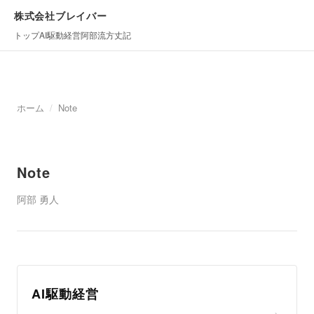
株式会社ブレイバー
トップ
AI駆動経営
阿部流方丈記
ホーム
/
Note
Note
阿部 勇人
AI駆動経営
→