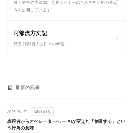
AI × 経営の実践知。創業オーナーのためのAI活用の考え
方を公開しています。
阿部流方丈記
→
代表 阿部勇人の日々の考察。
最新の記事
article
2026.06.17
AI駆動経営
表現者からオペレーターへ — AIが変えた「創造する」とい
う行為の意味