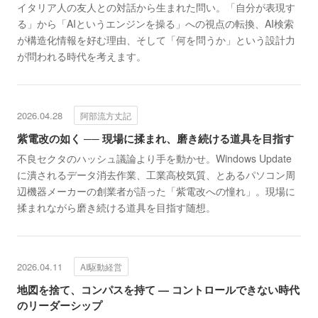
イタリア人の友人との対話から生まれた問い。「自分が表現す
る」から「AIというエンジンを操る」への視点の転換、AI検索
が構造化情報を好む理由、そして「何を問うか」という設計力
が問われる時代を考えます。
2026.04.28
阿部流方丈記
紫電改の如く ── 現場に揉まれ、磨き続ける道具を目指す
不良セクタのハッシュ議論より手を動かせ。Windows Update
に潰されるデータ消去作業、工業高校気質、とあるパソコン周
辺機器メーカーの創業者が語った「紫電改への憧れ」。現場に
揉まれながら磨き続ける道具を目指す随想。
2026.04.11
AI駆動経営
地図を捨て、コンパスを持て — コントロールできない時代
のリーダーシップ