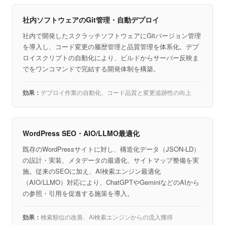
社内ソフトウェアのGit管理・自動デプロイ
社内で開発したスクラッチソフトウェアにGitバージョン管理
を導入し、コード変更の履歴管理と品質管理を体系化。デプ
ロイスクリプトの自動化により、ビルドからサーバー反映ま
でをワンコマンドで完結する開発体制を構築。
デプロイ作業の自動化、コード品質と変更追跡性の向上
WordPress SEO・AIO/LLMO最適化
既存のWordPressサイトに対し、構造化データ（JSON-LD）
の設計・実装、メタデータの最適化、サイトマップ整備を実
施。従来のSEOに加え、AI検索エンジン最適化
（AIO/LLMO）対応により、ChatGPTやGeminiなどのAIから
の参照・引用を促進する施策を導入。
検索順位の改善、AI検索エンジンからの流入獲得