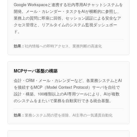
Google Workspaceと連携する社内専用AIチャットシステムを
開発。メール・カレンダー・タスクをAIが横断的に参照し、
業務上の質問に即座に回答。セッション認証による安全なア
クセス管理と、リアルタイムのシステム監視ダッシュボー
ド。
社内情報への即時アクセス、業務判断の高速化
MCPサーバ基盤の構築
会計・CRM・メール・カレンダーなど、各業務システムとAI
を接続するMCP（Model Context Protocol）サーバを自社で
設計・構築。100種類以上のAI専用ツールにより、AIが複数
のシステムをまたいで業務を自動実行できる統合基盤。
業務システム間の壁を排除、AI主導の一気通貫自動化