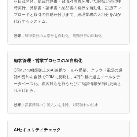
を自社開発。損益計算書・貸借対照表を用いた財務分析の即
時実行、見積書・請求書・納品書の発行を自動化。証憑アッ
プロードと取引の自動紐付けまで、経理業務の大部分をAIが
代行するシステム。
経理業務の大部分を自動化、書類発行の即時化
顧客管理・営業プロセスのAI自動化
CRMと40種類以上のAI連携ツールを構築。クラウド電話の通
話AI要約を自動でCRMに反映し、4万件超の過去メールをデ
ータベース化。顧客対応を行うたびに商談情報が自動更新さ
れる仕組み。
顧客情報の手動入力を排除、対応漏れの防止
AIセキュリティチェック