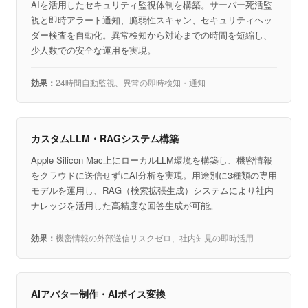
AIを活用したセキュリティ監視体制を構築。サーバー死活監
視と即時アラート通知、脆弱性スキャン、セキュリティヘッ
ダー検査を自動化。異常検知から対応までの時間を短縮し、
少人数での安全な運用を実現。
24時間自動監視、異常の即時検知・通知
カスタムLLM・RAGシステム構築
Apple Silicon Mac上にローカルLLM環境を構築し、機密情報
をクラウドに送信せずにAI分析を実現。用途別に3種類の専用
モデルを運用し、RAG（検索拡張生成）システムにより社内
ナレッジを活用した高精度な回答生成が可能。
機密情報の外部送信リスクゼロ、社内知見の即時活用
AIアバター制作・AIボイス変換