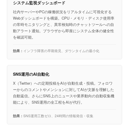
システム監視ダッシュボード
社内サーバーやPCの稼働状況をリアルタイムに可視化する
Webダッシュボードを構築。CPU・メモリ・ディスク使用率
の常時モニタリングと、異常検知時のチャットツールへの自
動アラート通知。ブラウザから即座にシステム全体の健全性
を確認可能。
インフラ障害の早期発見、ダウンタイムの最小化
SNS運用のAI自動化
X（Twitter）への定期投稿をAIが自動生成・投稿。フォロワ
ーからのコメントやメンションに対してAIが文脈を理解した
自動返信。さらにSNS上のニュースや業界動向の自動収集機
能により、SNS運用の全工程をAIが代行。
SNS運用工数ゼロ、24時間の情報発信・収集