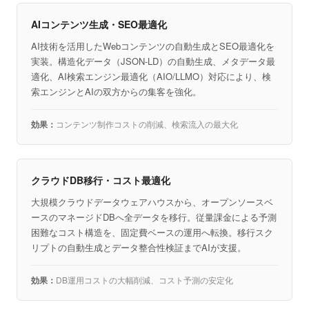
AIコンテンツ生成・SEO最適化
AI技術を活用したWebコンテンツの自動生成とSEO最適化を
実装。構造化データ（JSON-LD）の自動生成、メタデータ最
適化、AI検索エンジン最適化（AIO/LLMO）対応により、検
索エンジンとAIの双方からの集客を強化。
コンテンツ制作コストの削減、検索流入の最大化
クラウドDB移行・コスト最適化
大規模クラウドデータウェアハウスから、オープンソースベ
ースのマネージドDBへ全データを移行。従量課金による予測
困難なコスト構造を、固定費ベースの運用へ転換。移行スク
リプトの自動生成とデータ整合性検証までAIが支援。
DB運用コストの大幅削減、コスト予測の安定化